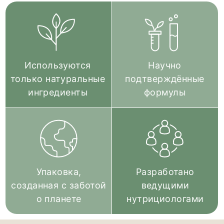
Выберите
свою
энергию: