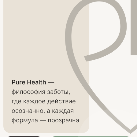
это тишина,
в которой
тело говорит
ясно.
Pure Health Manifest
Мы создаём добавки,
которые не просто
поддерживают, а учат
слышать себя.