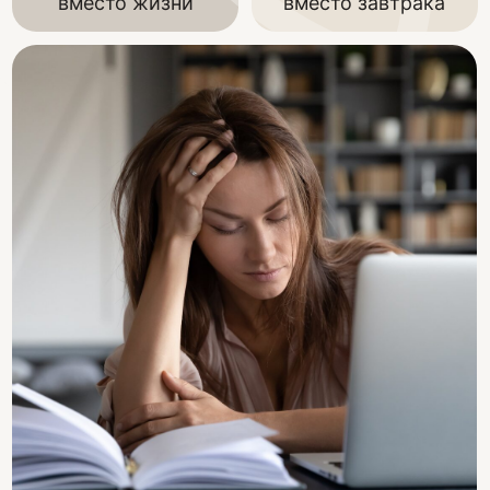
Мы ищем
быстрые решения
, но
устойчивое здоровье нельзя
купить мгновенно, о нем можно
заботиться и поддерживать.